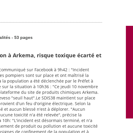
alités - 53 pages
ion à Arkema, risque toxique écarté et
 a communiqué sur Facebook à 9h42 : "Incident
es pompiers sont sur place et ont maîtrisé la
à la population a été déclenchée par le Préfet à
le sur la situation à 10h36 : "Ce jeudi 10 novembre
 plateforme du site de produits chimiques Arkema.
é Seveso "seuil haut".Le SDIS38 maintient sur place
rovient d'un feu d'origine électrique. Selon la
iné et aucun blessé n'est à déplorer. "Aucun
cune toxicité n'a été relevée", précise la
10h: "L'incident est désormais terminé, et n'a
ement de produit ou pollution et aucune toxicité
consignes de confinement de la population et à