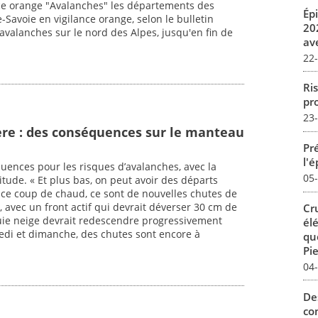
nce orange "Avalanches" les départements des
Ép
e-Savoie en vigilance orange, selon le bulletin
20
avalanches sur le nord des Alpes, jusqu'en fin de
av
22
Ris
pro
23
sère : des conséquences sur le manteau
Pré
l'
uences pour les risques d’avalanches, avec la
05
ude. « Et plus bas, on peut avoir des départs
 ce coup de chaud, ce sont de nouvelles chutes de
, avec un front actif qui devrait déverser 30 cm de
Cr
luie neige devrait redescendre progressivement
él
edi et dimanche, des chutes sont encore à
qu
"
Pie
04
De
con