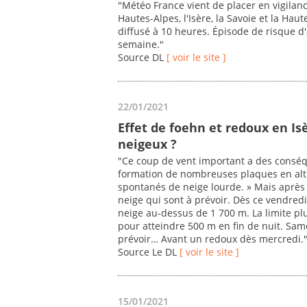
"Météo France vient de placer en vigila
Hautes-Alpes, l'Isère, la Savoie et la Haut
diffusé à 10 heures. Épisode de risque d'
semaine."
Source DL
[ voir le site ]
22/01/2021
Effet de foehn et redoux en I
neigeux ?
"Ce coup de vent important a des conséq
formation de nombreuses plaques en altit
spontanés de neige lourde. » Mais après
neige qui sont à prévoir. Dès ce vendredi
neige au-dessus de 1 700 m. La limite p
pour atteindre 500 m en fin de nuit. Sam
prévoir… Avant un redoux dès mercredi.
Source Le DL
[ voir le site ]
15/01/2021