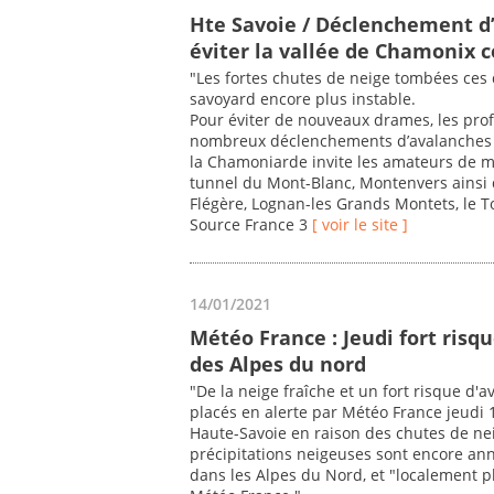
Hte Savoie / Déclenchement d’
éviter la vallée de Chamonix c
"Les fortes chutes de neige tombées ces
savoyard encore plus instable.
Pour éviter de nouveaux drames, les pro
nombreux déclenchements d’avalanches ce
la Chamoniarde invite les amateurs de mo
tunnel du Mont-Blanc, Montenvers ainsi 
Flégère, Lognan-les Grands Montets, le To
Source France 3
[ voir le site ]
14/01/2021
Météo France : Jeudi fort risq
des Alpes du nord
"De la neige fraîche et un fort risque d'
placés en alerte par Météo France jeudi 14
Haute-Savoie en raison des chutes de ne
précipitations neigeuses sont encore ann
dans les Alpes du Nord, et "localement pl