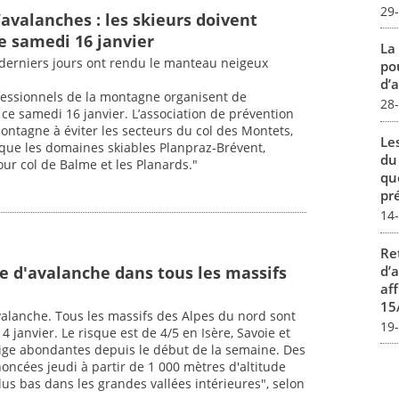
29
avalanches : les skieurs doivent
e samedi 16 janvier
La
 derniers jours ont rendu le manteau neigeux
pou
d’a
fessionnels de la montagne organisent de
28
 samedi 16 janvier. L’association de prévention
ntagne à éviter les secteurs du col des Montets,
Le
que les domaines skiables Planpraz-Brévent,
du
ur col de Balme et les Planards."
qu
pré
14
Re
d’
ue d'avalanche dans tous les massifs
aff
15
avalanche. Tous les massifs des Alpes du nord sont
19
 janvier. Le risque est de 4/5 en Isère, Savoie et
ige abondantes depuis le début de la semaine. Des
oncées jeudi à partir de 1 000 mètres d'altitude
us bas dans les grandes vallées intérieures", selon