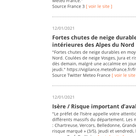
Météo France."
Source France 3
[ voir le site ]
12/01/2021
Fortes chutes de neige durab
intérieures des Alpes du Nord
"Fortes chutes de neige durables en moy
Nord. Coulées de neige Vosges, Jura et ri
dès demain, malgré une accalmie en jour
jeudi." https://vigilance.meteofrance.fr/fr
Source Twitter Meteo France
[ voir le site
12/01/2021
Isère / Risque important d’ava
"Le préfet de l’Isère appelle votre attenti
différents massifs du département. Les ma
: Chartreuse, Vercors, Belledonne, Grande
risque marqué » (3/5). Jeudi et vendredi,