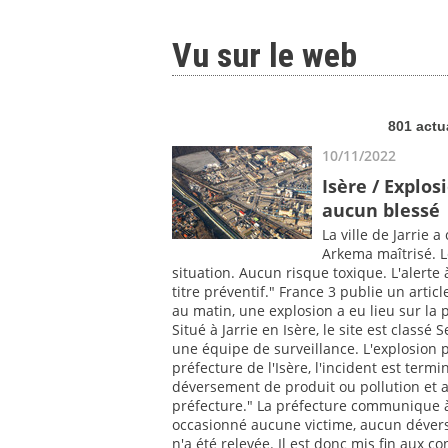
Vu sur le web
801 actu
10/11/2022
Isère / Explos
aucun blessé
La ville de Jarrie
Arkema maîtrisé. L
situation. Aucun risque toxique. L'alerte 
titre préventif." France 3 publie un artic
au matin, une explosion a eu lieu sur la
Situé à Jarrie en Isère, le site est class
une équipe de surveillance. L'explosion p
préfecture de l'Isère, l'incident est term
déversement de produit ou pollution et au
préfecture." La préfecture communique à 
occasionné aucune victime, aucun dévers
n'a été relevée. Il est donc mis fin aux 