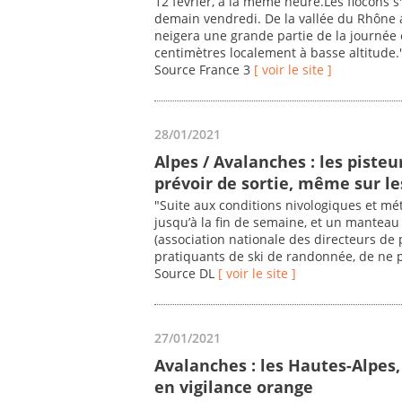
12 février, à la même heure.Les flocons s'
demain vendredi. De la vallée du Rhône au
neigera une grande partie de la journée 
centimètres localement à basse altitude.
Source France 3
[ voir le site ]
28/01/2021
Alpes / Avalanches : les piste
prévoir de sortie, même sur l
"Suite aux conditions nivologiques et m
jusqu’à la fin de semaine, et un manteau 
(association nationale des directeurs de p
pratiquants de ski de randonnée, de ne p
Source DL
[ voir le site ]
27/01/2021
Avalanches : les Hautes-Alpes, 
en vigilance orange