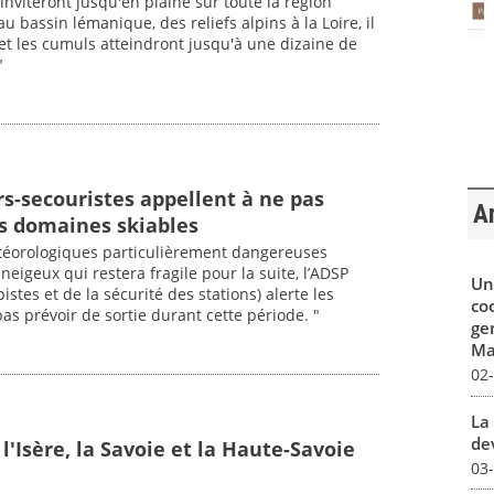
inviteront jusqu'en plaine sur toute la région
 bassin lémanique, des reliefs alpins à la Loire, il
et les cumuls atteindront jusqu'à une dizaine de
"
urs-secouristes appellent à ne pas
Ar
es domaines skiables
étéorologiques particulièrement dangereuses
neigeux qui restera fragile pour la suite, l’ADSP
Un
istes et de la sécurité des stations) alerte les
co
as prévoir de sortie durant cette période. "
ge
Mar
02
La 
dev
l'Isère, la Savoie et la Haute-Savoie
03