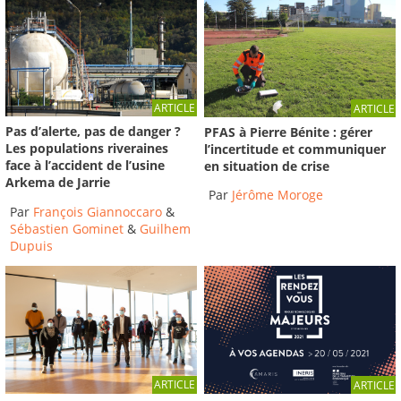
ARTICLE
ARTICLE
Pas d’alerte, pas de danger ?
PFAS à Pierre Bénite : gérer
Les populations riveraines
l’incertitude et communiquer
face à l’accident de l’usine
en situation de crise
Arkema de Jarrie
Par
Jérôme Moroge
Par
François Giannoccaro
&
Sébastien Gominet
&
Guilhem
Dupuis
ARTICLE
ARTICLE