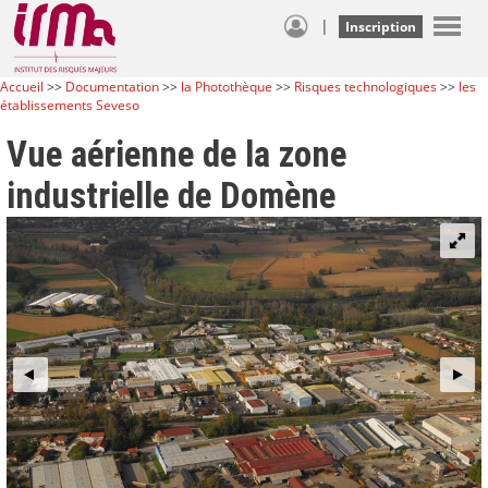
|
Inscription
Accueil
>>
Documentation
>>
la Photothèque
>>
Risques technologiques
>>
les
établissements Seveso
Vue aérienne de la zone
industrielle de Domène