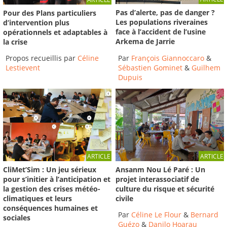
Pas d’alerte, pas de danger ?
Pour des Plans particuliers
Les populations riveraines
d’intervention plus
face à l’accident de l’usine
opérationnels et adaptables à
Arkema de Jarrie
la crise
Par
François Giannoccaro
&
Propos recueillis par
Céline
Sébastien Gominet
&
Guilhem
Lestievent
Dupuis
ARTICLE
ARTICLE
CliMet’Sim : Un jeu sérieux
Ansanm Nou Lé Paré : Un
pour s’initier à l’anticipation et
projet interassociatif de
la gestion des crises météo-
culture du risque et sécurité
climatiques et leurs
civile
conséquences humaines et
Par
Céline Le Flour
&
Bernard
sociales
Guézo
&
Danilo Hoarau