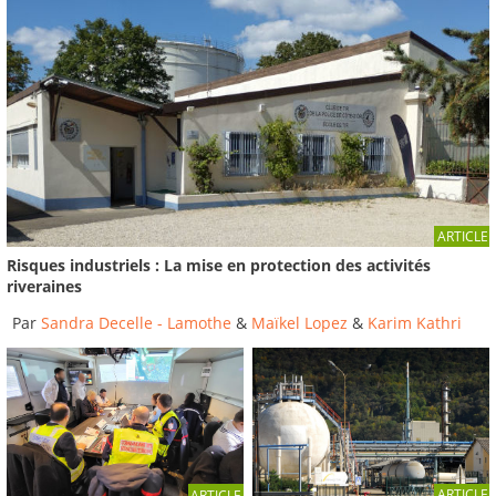
des risques...
2020
-
Institut des Risques Majeurs
1:59:34
Enseignements de Lubrizol en matière de gestion
des risques...
2020
-
Institut des Risques Majeurs
01:56:34
Le risque industriel dans la région grenobloise,
ARTICLE
où en...
Risques industriels : La mise en protection des activités
2018
-
Institut des Risques Majeurs
riveraines
Par
Sandra Decelle - Lamothe
&
Maïkel Lopez
&
Karim Kathri
ARTICLE
ARTICLE