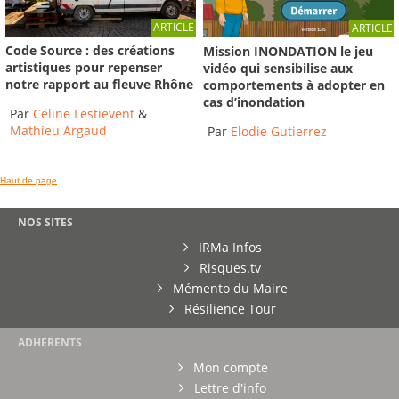
ARTICLE
ARTICLE
Code Source : des créations
Mission INONDATION le jeu
artistiques pour repenser
vidéo qui sensibilise aux
notre rapport au fleuve Rhône
comportements à adopter en
cas d’inondation
Par
Céline Lestievent
&
Mathieu Argaud
Par
Elodie Gutierrez
Haut de page
NOS SITES
IRMa Infos
Risques.tv
Mémento du Maire
Résilience Tour
ADHERENTS
Mon compte
Lettre d'info