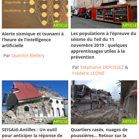
ARTICLE
ARTICLE
Les populations à l’épreuve du
Alerte sismique et tsunami à
séisme du Teil du 11
l’heure de l’intelligence
novembre 2019 : quelques
artificielle
apprentissages utiles à la
Par
Quentin Bletery
prévention
Par
Stéphanie DEFOSSEZ
&
Frédéric LEONE
ARTICLE
ARTICLE
SEISAid-Antilles : Un outil
Quartiers rasés, nuages de
pour anticiper la réponse de
poussières… Retour sur la