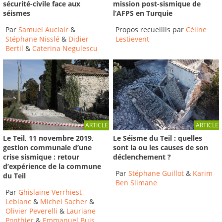
sécurité-civile face aux
mission post-sismique de
séismes
l’AFPS en Turquie
Par
Samuel Auclair
&
Propos recueillis par
Céline
Stéphane Nisslé
&
Didier
Lestievent
Bertil
&
Caterina Negulescu
ARTICLE
ARTICLE
Le Séisme du Teil : quelles
Le Teil, 11 novembre 2019,
sont la ou les causes de son
gestion communale d’une
déclenchement ?
crise sismique : retour
d’expérience de la commune
Par
Stéphane Guillot
&
Karim
du Teil
Ben Slimane
Par
Ghislaine Verrhiest-
Leblanc
&
Michel Sacher
&
Olivier Peverelli
&
Lauriane
Ponthier
&
Emmanuel Buis