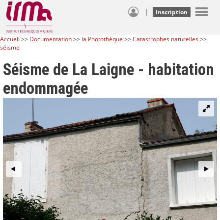
|
Inscription
Accueil
>>
Documentation
>>
la Photothèque
>>
Catastrophes naturelles
>>
séisme
Séisme de La Laigne - habitation
endommagée