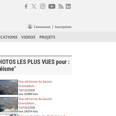
|
Connexion
Inscription
ICATIONS
VIDEOS
PROJETS
HOTOS LES PLUS VUES pour :
séisme"
Vue aérienne du bassin
Grenoblois...
10/10/2008
vue 15399 fois
Vue aérienne du bassin
Grenoblois...
10/10/2008
vue 14374 fois