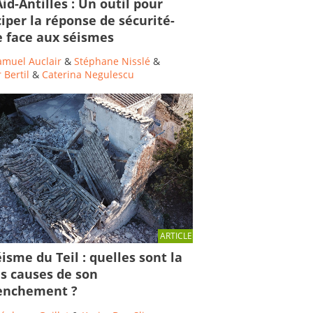
id-Antilles : Un outil pour
ciper la réponse de sécurité-
le face aux séismes
amuel Auclair
&
Stéphane Nisslé
&
 Bertil
&
Caterina Negulescu
ARTICLE
isme du Teil : quelles sont la
es causes de son
enchement ?