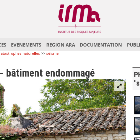
CES
EVENEMENTS
REGION ARA
DOCUMENTATION
PUBL
atastrophes naturelles
>>
séisme
 - bâtiment endommagé
P
"