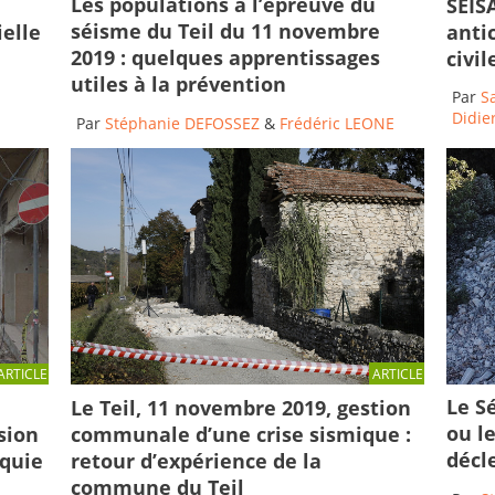
Les populations à l’épreuve du
SEISA
séisme du Teil du 11 novembre
ielle
anti
2019 : quelques apprentissages
civi
utiles à la prévention
Par
S
Didier
Par
Stéphanie DEFOSSEZ
&
Frédéric LEONE
ARTICLE
ARTICLE
Le Sé
Le Teil, 11 novembre 2019, gestion
ou l
communale d’une crise sismique :
sion
décl
retour d’expérience de la
rquie
commune du Teil