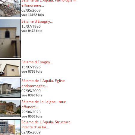
Séisme de L'Aquila. Pathologie 4 :
effondreme...
02/05/2009
vue 13162 fois
Séisme d'Epagny...
15/07/1996
vue 9472 fois
Séisme d'Epagny...
15/07/1996
vue 8755 fois
Séisme de L'Aquila. Eglise
endommagée....
02/05/2009
vue 8396 fois
Séisme de La Laigne - mur
effondré...
29/06/2023
vue 8086 fois
Séisme de L'Aquila. Structure
intacte d'un bâ...
02/05/2009