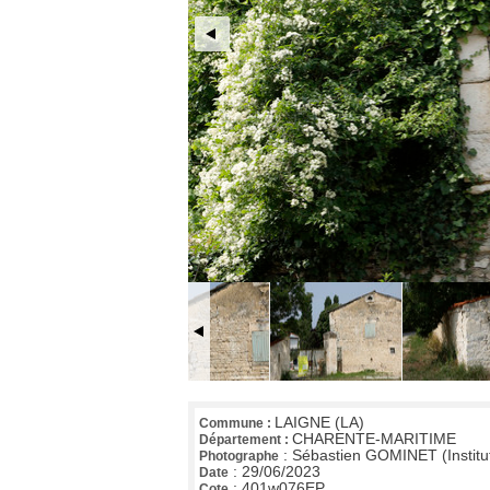
LAIGNE (LA)
Commune :
CHARENTE-MARITIME
Département :
:
Sébastien GOMINET (Institu
Photographe
:
29/06/2023
Date
:
401w076EP
Cote