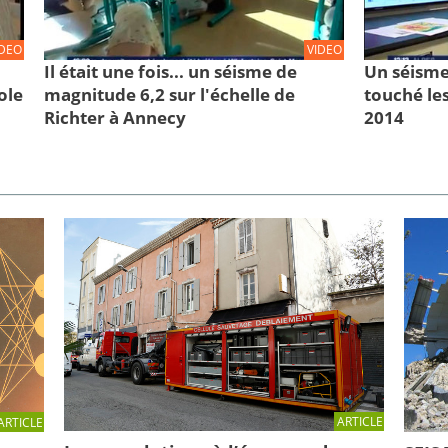
IDEO
VIDEO
Il était une fois... un séisme de
Un séisme
ole
magnitude 6,2 sur l'échelle de
touché les
Richter à Annecy
2014
ARTICLE
ARTICLE