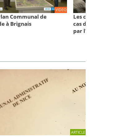
VIDEO
 Plan Communal de
Les comportements à con
e à Brignais
cas d'inondations : des cl
par l'IRMa et la mission 
ARTICLE