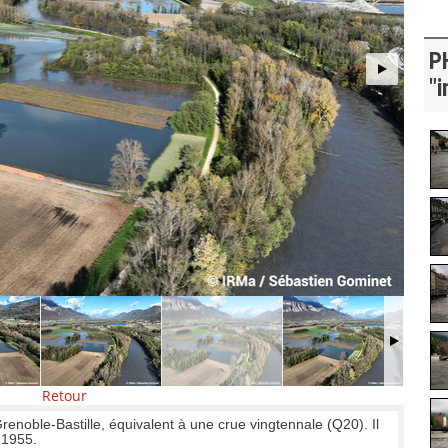
P
"i
Retour
Grenoble-Bastille, équivalent à une crue vingtennale (Q20). Il
 1955.