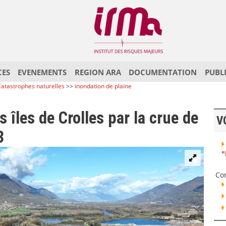
CES
EVENEMENTS
REGION ARA
DOCUMENTATION
PUBL
atastrophes naturelles
>>
inondation de plaine
 îles de Crolles par la crue de
V
3
"
Co