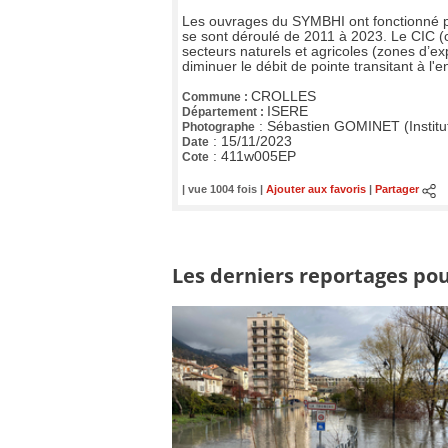
Les ouvrages du SYMBHI ont fonctionné pou
se sont déroulé de 2011 à 2023. Le CIC (c
secteurs naturels et agricoles (zones d’e
diminuer le débit de pointe transitant à l'
CROLLES
Commune :
ISERE
Département :
:
Sébastien GOMINET (Institu
Photographe
:
15/11/2023
Date
:
411w005EP
Cote
| vue 1004 fois |
Ajouter aux favoris
|
Partager
Les derniers reportages pou