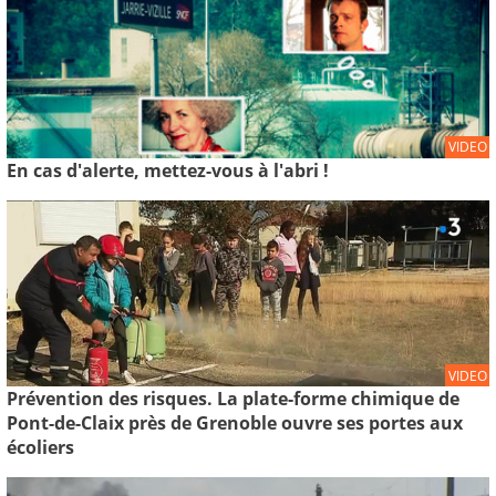
VIDEO
En cas d'alerte, mettez-vous à l'abri !
VIDEO
Prévention des risques. La plate-forme chimique de
Pont-de-Claix près de Grenoble ouvre ses portes aux
écoliers