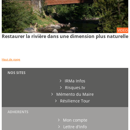
VIDEO
Restaurer la rivière dans une dimension plus naturelle
Haut de page
NOS SITES
IRMa Infos
Risques.tv
Mémento du Maire
Résilience Tour
ADHERENTS
Mon compte
Lettre d'info