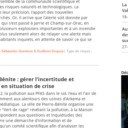
’ensemble de la communauté scientifique et
La
s risques naturels et technologiques. La
Val
e leur précision, l’apport des nouvelles
18
és. Or, il arrive que l’alerte soit donnée par
e qui s’est passé à Jarrie et Champ-sur-Drac, en
 plusieurs explosions importantes et à un incendie
Au
 plus seulement alors de relayer une alerte mais
de
bitants inquiets, en attente de savoir ce qui se
su
27
&
Sébastien Gominet
&
Guilhem Dupuis
| Type de risque :
Déc
Bénite : gérer l’incertitude et
n situation de crise
, la pollution aux PFAS dans le sol, l’eau et l'air de
amment aux alentours des usines d’Arkema et
édiatique. La ville de Pierre-Bénite organise une
"Vert de rage" révélant la pollution, à la Maison
répondent aux questions et inquiétudes des
uvre une démarche d'information et de
u'un comité scientifique afin d'analyser les