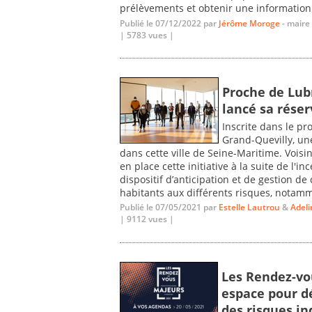
prélèvements et obtenir une information f
Publié le 07/12/2022 par
Jérôme Moroge
- maire
| 5783 vues |
Proche de Lubr
lancé sa rése
Inscrite dans le p
Grand-Quevilly, une
dans cette ville de Seine-Maritime. Vo
en place cette initiative à la suite de l'i
dispositif d’anticipation et de gestion de 
habitants aux différents risques, notamme
Publié le 07/05/2021 par
Estelle Lautrou
&
Adeli
| 9112 vues |
Les Rendez-vo
espace pour d
des risques in