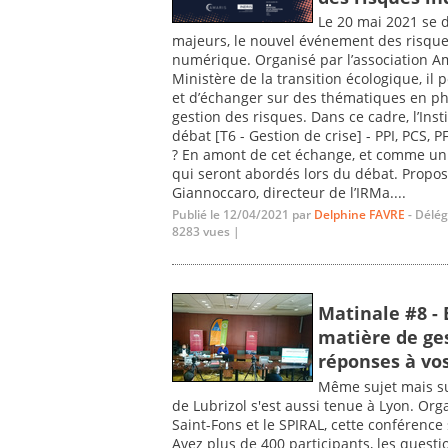
Le 20 mai 2021 se 
majeurs, le nouvel événement des risqu
numérique. Organisé par l’association Ama
Ministère de la transition écologique, il
et d’échanger sur des thématiques en pha
gestion des risques. Dans ce cadre, l’Ins
débat [T6 - Gestion de crise] - PPI, PCS
? En amont de cet échange, et comme un 
qui seront abordés lors du débat. Propos
Giannoccaro, directeur de l’IRMa....
Publié le 12/04/2021 par
Delphine FAVRE
- Délég
8283 vues |
Matinale #8 -
matière de ges
réponses à vo
Même sujet mais sur
de Lubrizol s'est aussi tenue à Lyon. Org
Saint-Fons et le SPIRAL, cette conférenc
Avez plus de 400 participants, les quest