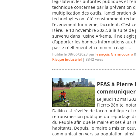
législateur, les autorités publiques et l
technique concernée par la prévention de
multiplication des outils, l’amélioration d
technologies ont été constamment recherch
l’événement lui-même, l’accident. C’est c
Isère, le 10 novembre 2022, à la suite de
survenu dans l’usine Arkema. Il ne s’agit
d’apporter les bonnes informations aux ha
passe réellement et comment réagir....
Publié le 08/06/2023 par
François Giannoccaro
Risque industriel
| 8342 vues |
PFAS à Pierre 
communiquer e
Le jeudi 12 mai 2022
Pierre-Bénite, not
Daikin est révélée de façon publique et m
retransmission publique du reportage de 
du Peuple afin que le maire et ses élus 
habitants. Depuis, le maire a mis en oe
communication vers sa population, ainsi q