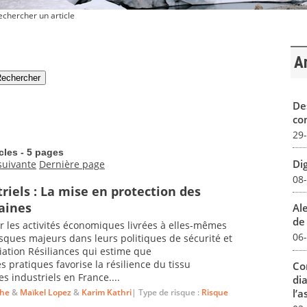
chercher un article
Ar
De
con
29
icles - 5 pages
Dig
suivante
Dernière page
08
riels : La mise en protection des
raines
Al
de 
r les activités économiques livrées à elles-mêmes
06
isques majeurs dans leurs politiques de sécurité et
iation Résiliances qui estime que
pratiques favorise la résilience du tissu
Co
 industriels en France....
dia
the
&
Maïkel Lopez
&
Karim Kathri
| Type de risque :
Risque
l’a