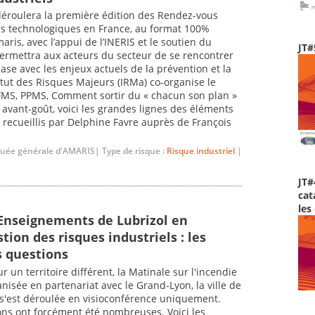
déroulera la première édition des Rendez-vous
es technologiques en France, au format 100%
ris, avec l’appui de l’INERIS et le soutien du
JT#
 permettra aux acteurs du secteur de se rencontrer
se avec les enjeux actuels de la prévention et la
titut des Risques Majeurs (IRMa) co-organise le
, PFMS, PPMS, Comment sortir du « chacun son plan »
avant-goût, voici les grandes lignes des éléments
 recueillis par Delphine Favre auprès de François
uée générale d'AMARIS| Type de risque :
Risque industriel
|
JT#
cat
les
 Enseignements de Lubrizol en
tion des risques industriels : les
s questions
 un territoire différent, la Matinale sur l'incendie
anisée en partenariat avec le Grand-Lyon, la ville de
e s'est déroulée en visioconférence uniquement.
ions ont forcément été nombreuses. Voici les