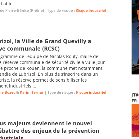
iable....
 de Pierre-Bénite (Rhône)| Type de risque :
Risque industriel
izol, la Ville de Grand Quevilly a
rve communale (RCSC)
rogramme de l’équipe de Nicolas Rouly, maire de
 réserve communale de sécurité civile a vu le jour
isine proche de Rouen, la commune met notamment
ncendie de Lubrizol. En plus de s’inscrire dans un
crise, la réserve permet de sensibiliser les
nt industriels....
ne Bozec
&
Karim Ternati
| Type de risque :
Risque industriel
JT#
FR
us majeurs deviennent le nouvel
ébattre des enjeux de la prévention
dustriels