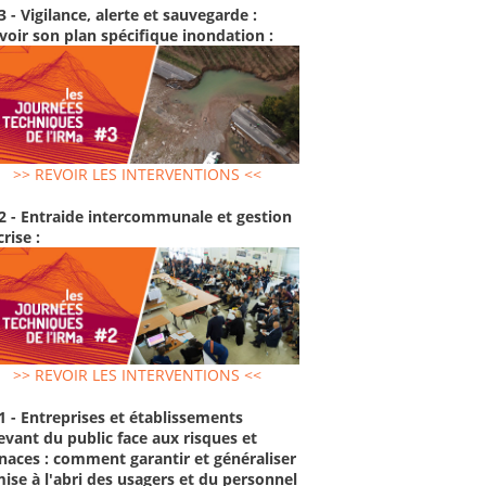
3 - Vigilance, alerte et sauvegarde :
voir son plan spécifique inondation :
>> REVOIR LES INTERVENTIONS <<
2 - Entraide intercommunale et gestion
crise :
>> REVOIR LES INTERVENTIONS <<
1 - Entreprises et établissements
evant du public face aux risques et
aces : comment garantir et généraliser
mise à l'abri des usagers et du personnel