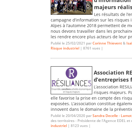
majeurs réali
Les résultats de l’
campagne d’information sur les risques 
Alpes à l’automne 2018 permettent de met
nous devons travailler dans les prochai
les rendre encore plus acteurs de leur pr
Publié le 25/02/2021 par
Corinne Thievent
&
Isa
Risque industriel
| 8761 vues |
Association R
d’entreprises 
L’association RESIL
risques majeurs. Pa
elle favorise la prise en compte des risq
exposées. L’association constitue égalem
innovent dans le domaine de la préventio
Publié le 20/04/2020 par
Sandra Decelle - Lamo
des territoires - Présidente de l'Agence EDEL et 
industriel
| 8123 vues |