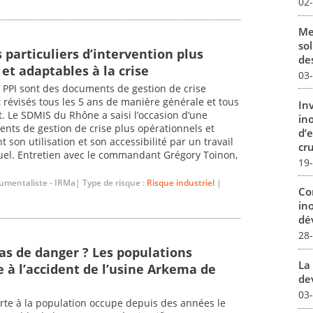
02
Me
sol
 particuliers d’intervention plus
des
et adaptables à la crise
03
 PPI sont des documents de gestion de crise
révisés tous les 5 ans de manière générale et tous
In
t. Le SDMIS du Rhône a saisi l’occasion d’une
in
nts de gestion de crise plus opérationnels et
d’
t son utilisation et son accessibilité par un travail
cru
suel. Entretien avec le commandant Grégory Toinon,
19
umentaliste - IRMa| Type de risque :
Risque industriel
|
Co
in
dév
28
pas de danger ? Les populations
La 
e à l’accident de l’usine Arkema de
dev
03
erte à la population occupe depuis des années le