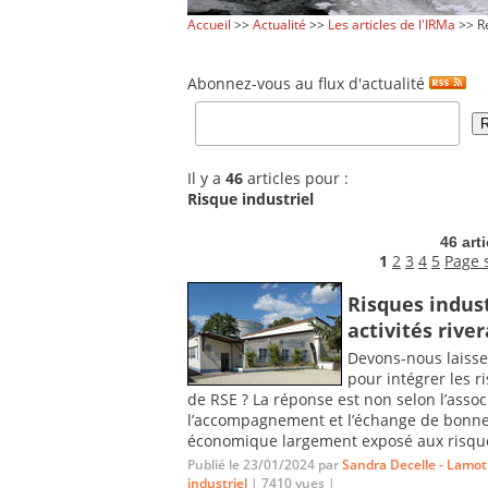
Accueil
>>
Actualité
>>
Les articles de l'IRMa
>> Re
Abonnez-vous au flux d'actualité
Il y a
46
articles pour :
Risque industriel
46 art
1
2
3
4
5
Page 
Risques indust
activités rive
Devons-nous laisse
pour intégrer les r
de RSE ? La réponse est non selon l’assoc
l’accompagnement et l’échange de bonnes 
économique largement exposé aux risques
Publié le 23/01/2024 par
Sandra Decelle - Lamo
industriel
| 7410 vues |