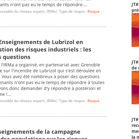
JT#
ants n'ont pas eu le temps de répondre....
pré
onsable du réseau expert, IRMa| Type de risque :
Risque
 Enseignements de Lubrizol en
tion des risques industriels : les
s questions
JT#
 l'IRMa a organisé, en partenariat avec Grenoble
de 
 sur l'incendie de Lubrizol qui s'est déroulée en
e. Vous avez été nombreux à poser des questions
rvenants n'ont pas eu le temps de répondre à toutes
vons donc demander d'y répondre à postériori et
e !...
onsable du réseau expert, IRMa| Type de risque :
Risque
JT#
rec
nseignements de la campagne
men
la 
des populations sur les risques