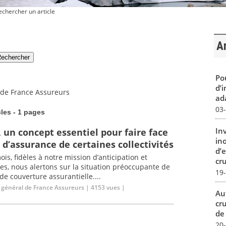
chercher un article
Ar
Pou
d’
 de France Assureurs
ada
03
cles - 1 pages
In
 un concept essentiel pour faire face
in
s d’assurance de certaines collectivités
d’
is, fidèles à notre mission d’anticipation et
cru
es, nous alertons sur la situation préoccupante de
19
 de couverture assurantielle....
r général de France Assureurs | 4153 vues |
Au
cr
de
20