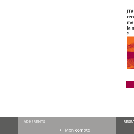
JT#
rec
men
la 
?
ADHERENTS
RESE
Mon compte