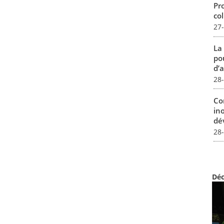
Pro
col
27
La
pou
d’a
28
Co
in
dév
28
Déc