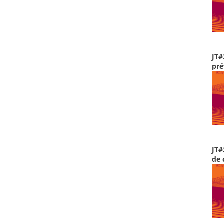
JT#
pré
JT#
de 