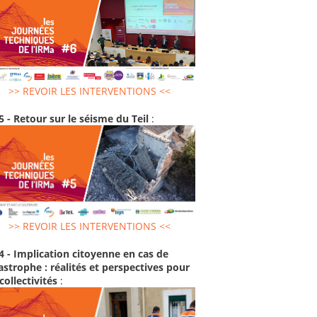
>> REVOIR LES INTERVENTIONS <<
5 - Retour sur le séisme du Teil
:
>> REVOIR LES INTERVENTIONS <<
4 - Implication citoyenne en cas de
astrophe : réalités et perspectives pour
 collectivités
: