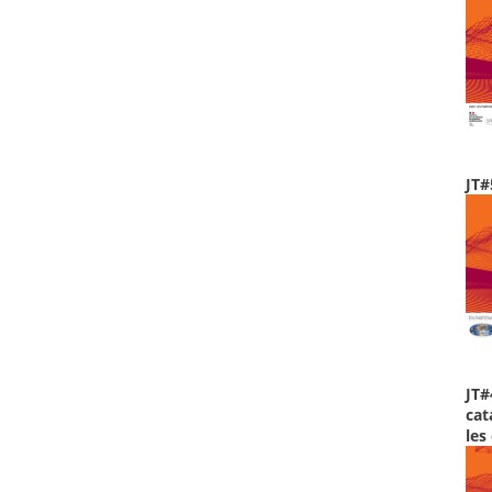
JT#
JT#
cat
les