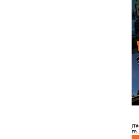
JT#
FR