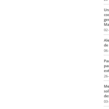
Un
co
ge
Mar
02
Al
de 
06
Par
pa
ex
26
Me
sol
des
03