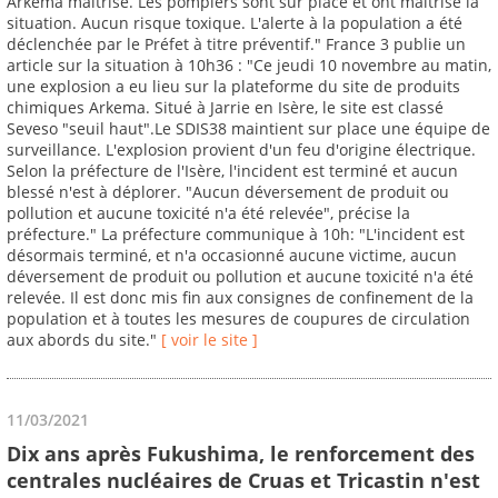
Arkema maîtrisé. Les pompiers sont sur place et ont maîtrisé la
situation. Aucun risque toxique. L'alerte à la population a été
déclenchée par le Préfet à titre préventif." France 3 publie un
article sur la situation à 10h36 : "Ce jeudi 10 novembre au matin,
une explosion a eu lieu sur la plateforme du site de produits
chimiques Arkema. Situé à Jarrie en Isère, le site est classé
Seveso "seuil haut".Le SDIS38 maintient sur place une équipe de
surveillance. L'explosion provient d'un feu d'origine électrique.
Selon la préfecture de l'Isère, l'incident est terminé et aucun
blessé n'est à déplorer. "Aucun déversement de produit ou
pollution et aucune toxicité n'a été relevée", précise la
préfecture." La préfecture communique à 10h: "L'incident est
désormais terminé, et n'a occasionné aucune victime, aucun
déversement de produit ou pollution et aucune toxicité n'a été
relevée. Il est donc mis fin aux consignes de confinement de la
population et à toutes les mesures de coupures de circulation
aux abords du site."
[ voir le site ]
11/03/2021
Dix ans après Fukushima, le renforcement des
centrales nucléaires de Cruas et Tricastin n'est