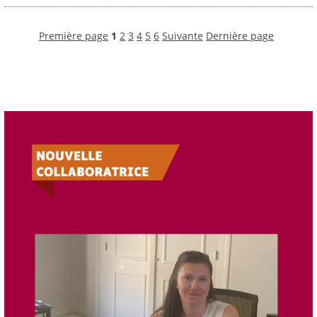
Première page
1
2
3
4
5
6
Suivante
Dernière page