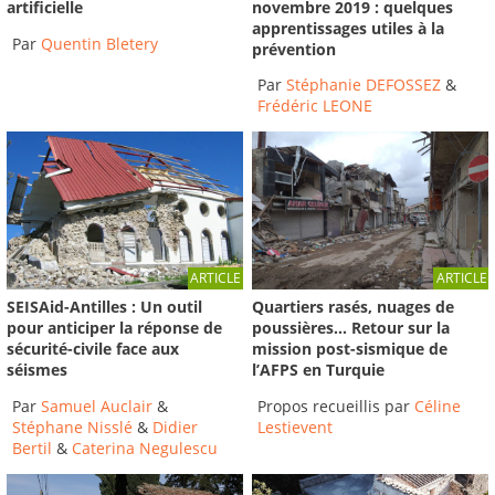
novembre 2019 : quelques
artificielle
apprentissages utiles à la
Par
Quentin Bletery
prévention
Par
Stéphanie DEFOSSEZ
&
Frédéric LEONE
ARTICLE
ARTICLE
SEISAid-Antilles : Un outil
Quartiers rasés, nuages de
pour anticiper la réponse de
poussières… Retour sur la
sécurité-civile face aux
mission post-sismique de
séismes
l’AFPS en Turquie
Par
Samuel Auclair
&
Propos recueillis par
Céline
Stéphane Nisslé
&
Didier
Lestievent
Bertil
&
Caterina Negulescu