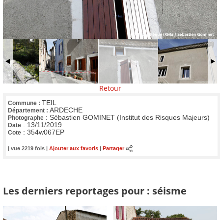
Retour
TEIL
Commune :
ARDECHE
Département :
:
Sébastien GOMINET (Institut des Risques Majeurs)
Photographe
:
13/11/2019
Date
:
354w067EP
Cote
| vue 2219 fois |
Ajouter aux favoris
|
Partager
Les derniers reportages pour : séisme