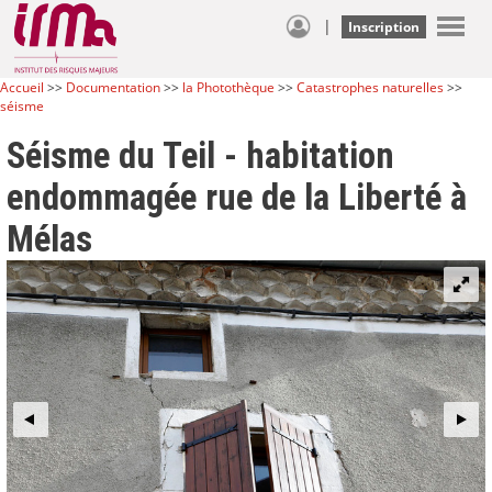
|
Inscription
Accueil
>>
Documentation
>>
la Photothèque
>>
Catastrophes naturelles
>>
séisme
Séisme du Teil - habitation
endommagée rue de la Liberté à
Mélas