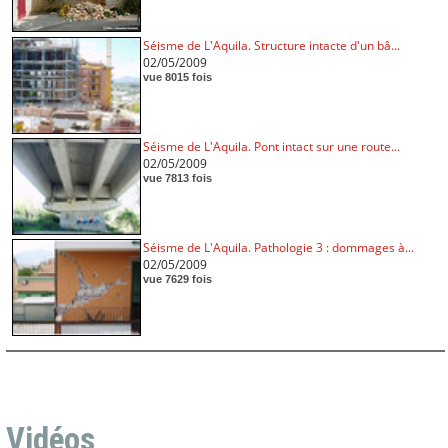
Séisme de L'Aquila. Structure intacte d'un bâ...
02/05/2009
vue 8015 fois
Séisme de L'Aquila. Pont intact sur une route...
02/05/2009
vue 7813 fois
Séisme de L'Aquila. Pathologie 3 : dommages à...
02/05/2009
vue 7629 fois
Vidéos