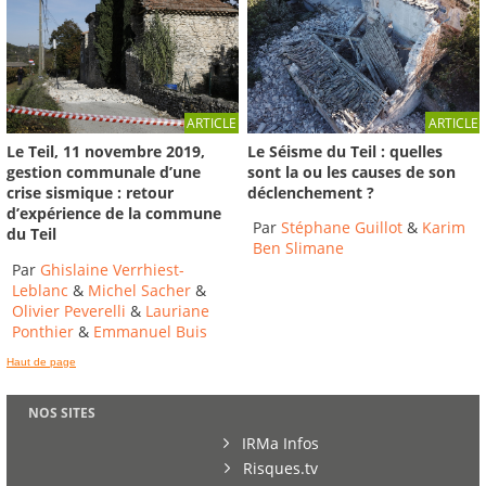
ARTICLE
ARTICLE
Le Séisme du Teil : quelles
Le Teil, 11 novembre 2019,
sont la ou les causes de son
gestion communale d’une
déclenchement ?
crise sismique : retour
d’expérience de la commune
Par
Stéphane Guillot
&
Karim
du Teil
Ben Slimane
Par
Ghislaine Verrhiest-
Leblanc
&
Michel Sacher
&
Olivier Peverelli
&
Lauriane
Ponthier
&
Emmanuel Buis
Haut de page
NOS SITES
IRMa Infos
Risques.tv