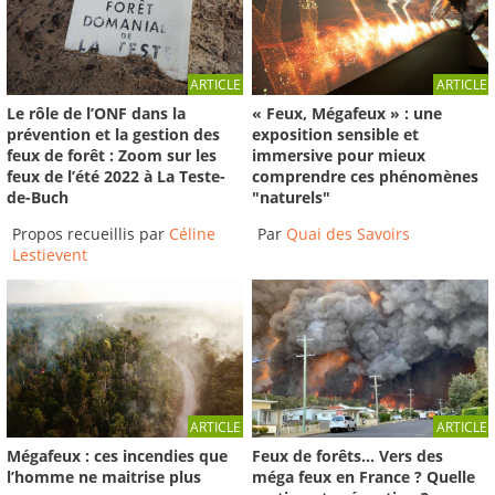
ARTICLE
ARTICLE
Le rôle de l’ONF dans la
« Feux, Mégafeux » : une
prévention et la gestion des
exposition sensible et
feux de forêt : Zoom sur les
immersive pour mieux
feux de l’été 2022 à La Teste-
comprendre ces phénomènes
de-Buch
"naturels"
Propos recueillis par
Céline
Par
Quai des Savoirs
Lestievent
ARTICLE
ARTICLE
Mégafeux : ces incendies que
Feux de forêts… Vers des
l’homme ne maitrise plus
méga feux en France ? Quelle