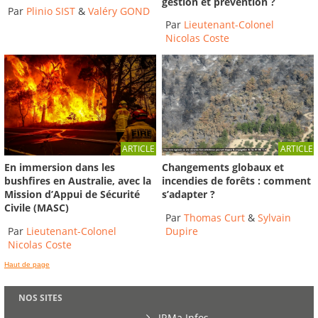
gestion et prévention ?
Par
Plinio SIST
&
Valéry GOND
Par
Lieutenant-Colonel
Nicolas Coste
ARTICLE
ARTICLE
En immersion dans les
Changements globaux et
bushfires en Australie, avec la
incendies de forêts : comment
Mission d’Appui de Sécurité
s’adapter ?
Civile (MASC)
Par
Thomas Curt
&
Sylvain
Par
Lieutenant-Colonel
Dupire
Nicolas Coste
Haut de page
NOS SITES
IRMa Infos