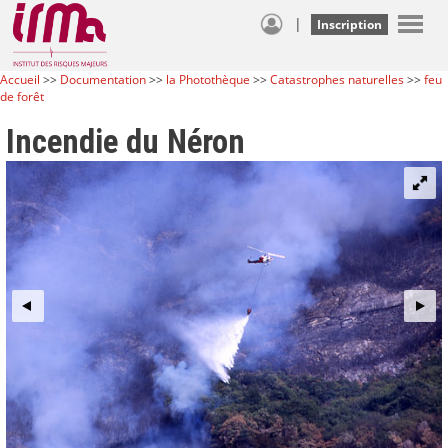
|
Inscription
Accueil
>>
Documentation
>>
la Photothèque
>>
Catastrophes naturelles
>>
feu
de forêt
Incendie du Néron