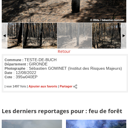
Retour
TESTE-DE-BUCH
Commune :
GIRONDE
Département :
:
Sébastien GOMINET (Institut des Risques Majeurs)
Photographe
:
12/08/2022
Date
:
395w040EP
Cote
| vue 1497 fois |
Ajouter aux favoris
|
Partager
Les derniers reportages pour : feu de forêt