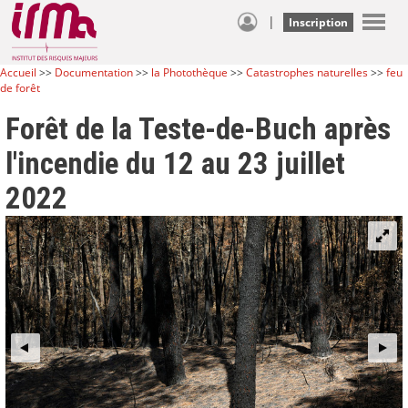
|
Inscription
Accueil
>>
Documentation
>>
la Photothèque
>>
Catastrophes naturelles
>>
feu
de forêt
Forêt de la Teste-de-Buch après
l'incendie du 12 au 23 juillet
2022