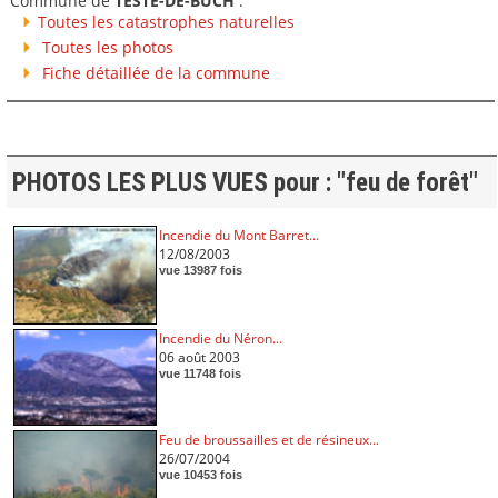
Commune de
TESTE-DE-BUCH
:
Toutes les catastrophes naturelles
Toutes les photos
Fiche détaillée de la commune
PHOTOS LES PLUS VUES pour : "feu de forêt"
Incendie du Mont Barret...
12/08/2003
vue 13987 fois
Incendie du Néron...
06 août 2003
vue 11748 fois
Feu de broussailles et de résineux...
26/07/2004
vue 10453 fois