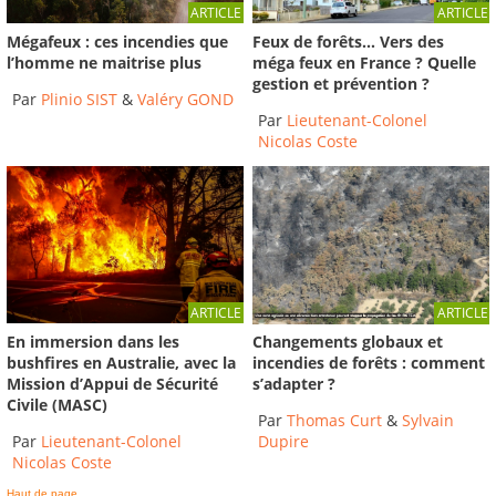
ARTICLE
ARTICLE
Mégafeux : ces incendies que
Feux de forêts… Vers des
l’homme ne maitrise plus
méga feux en France ? Quelle
gestion et prévention ?
Par
Plinio SIST
&
Valéry GOND
Par
Lieutenant-Colonel
Nicolas Coste
ARTICLE
ARTICLE
En immersion dans les
Changements globaux et
bushfires en Australie, avec la
incendies de forêts : comment
Mission d’Appui de Sécurité
s’adapter ?
Civile (MASC)
Par
Thomas Curt
&
Sylvain
Par
Lieutenant-Colonel
Dupire
Nicolas Coste
Haut de page