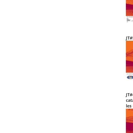
JT#
JT#
cat
les