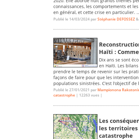
2020. Elle aborde huit grands thèmes per
connaissances, les comportements et les
en général, et cette crise en particulier. ..
Publié le 14/03/2024 par
Stéphanie DEFOSSEZ
Reconstructio
Haïti : Comme
Dix ans se sont éc
en Haïti. Les bilans
prendre le temps de revenir sur les pratiq
façons de faire pour que les intervention
populations sinistrées. C’est l’objectif de 
Publié le 27/01/2021 par
Mampionona Rakotonir
catastrophe
| 12263 vues |
Les conséquenc
les territoire
catastrophe