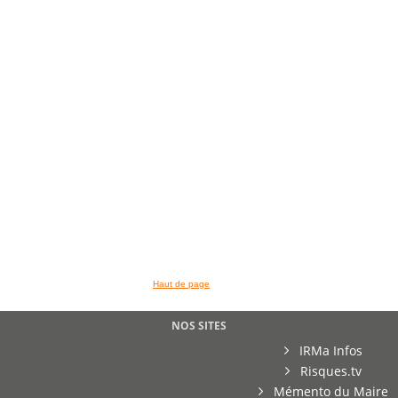
Haut de page
NOS SITES
IRMa Infos
Risques.tv
Mémento du Maire