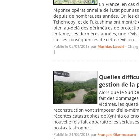
En France, en cas d
réponse opérationnelle de l’État pour ass
depuis de nombreuses années. Or, les de
Tchernobyl et de Fukushima ont montré 
bien au-delà des périmètres de protection
entamé, ces dernières années, une révisi
sur les conséquences de cette révision....
Publié le 05/01/2018 par
Mathias Lavolé
- Charg
|
Quelles difficu
gestion de la 
Alors que le Sud-O
fait des dommages
victimes, les quest
reconstruction vont s’imposer d’elle-même
récentes catastrophes de Xynthia ou enco
nouvelle fois fait apparaître les sérieuses
post-catastrophe....
Publié le 21/06/2013 par
François Giannoccaro
-