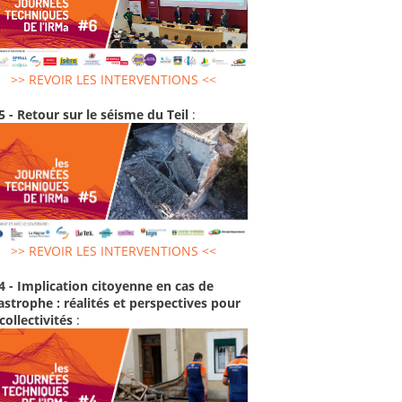
>> REVOIR LES INTERVENTIONS <<
5 - Retour sur le séisme du Teil
:
>> REVOIR LES INTERVENTIONS <<
4 - Implication citoyenne en cas de
astrophe : réalités et perspectives pour
 collectivités
: