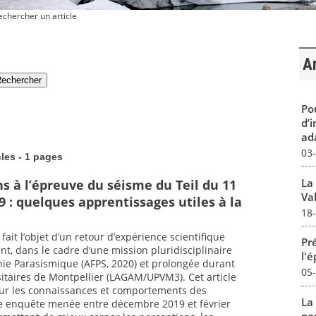
chercher un article
Ar
Pou
d’
ada
03
cles - 1 pages
La
s à l’épreuve du séisme du Teil du 11
Val
 : quelques apprentissages utiles à la
18
fait l’objet d’un retour d’expérience scientifique
Pré
t, dans le cadre d’une mission pluridisciplinaire
l'
nie Parasismique (AFPS, 2020) et prolongée durant
05
taires de Montpellier (LAGAM/UPVM3). Cet article
 sur les connaissances et comportements des
La
ne enquête menée entre décembre 2019 et février