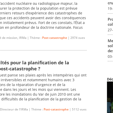
cru
’accident nucléaire ou radiologique majeur, la
urer la protection de la population est prévue
19
rniers retours d’expérience des catastrophes de
que ces accidents peuvent avoir des conséquences
Pro
 initialement prévus. Fort de ces constats, l’État a
col
on en profondeur de la doctrine nationale. Focus
27
é de mission, IRMa | Thème :
Post-catastrophe
| 2974 vues
Me
sol
des
03
ltés pour la planification de la
post-catastrophe ?
uest panse ses plaies après les intempéries qui ont
Déc
 irréversibles et notamment humains avec 3
ions de la réparation d'urgence et de la
 dans les jours et les mois qui viennent. Les
re les inondations du Var de juin 2010 ont une
 difficultés de la planification de la gestion de la
 Directeur de l'IRMa | Thème :
Post-catastrophe
| 5112 vues