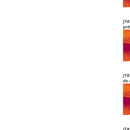
JT#
pré
JT#
de 
JT#