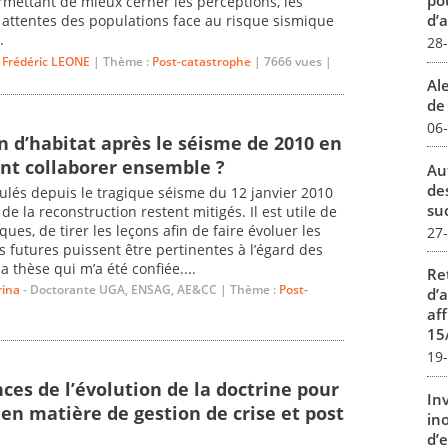
pou
mettant de mieux cerner les perceptions, les
d’a
 attentes des populations face au risque sismique
.
28
&
Frédéric LEONE
| Thème :
Post-catastrophe
| 7666 vues |
Al
de 
06
n d’habitat après le séisme de 2010 en
nt collaborer ensemble ?
Au
de
oulés depuis le tragique séisme du 12 janvier 2010
su
 de la reconstruction restent mitigés. Il est utile de
ues, de tirer les leçons afin de faire évoluer les
27
s futures puissent être pertinentes à l’égard des
la thèse qui m’a été confiée....
Re
ina
- Doctorante UGA, ENSAG, AE&CC | Thème :
Post-
d’
aff
15
19
es de l’évolution de la doctrine pour
In
s en matière de gestion de crise et post
in
d’