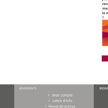
rec
men
la 
?
ADHERENTS
RESE
Mon compte
Lettre d'info
Revue de presse