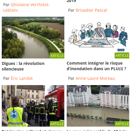
2019
Par
Ghislaine Verrhiest-
Par
Brivadier Pascal
Leblanc
ARTICLE
ARTICLE
Comment intégrer le risque
Digues : la révolution
d’inondation dans un PLU(i) ?
silencieuse
Par
Anne-Laure Moreau
Par
Éric Landot
ARTICLE
ARTICLE