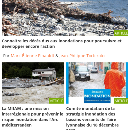
Jeunes Sapeurs...
2023
-
Institut des Risques Majeurs
04:01
Résilience TOUR 2022 - Étape de Frontignan -
ARTICLE
Exercice Plan...
Connaitre les décès dus aux inondations pour poursuivre et
2023
-
Institut des Risques Majeurs
développer encore l’action
04:02
Par
Marc-Étienne Pinauldt
&
Jean-Philippe Torterotot
ARTICLE
ARTICLE
Comité inondation de la
La MIIAM : une mission
stratégie inondation des
interrégionale pour prévenir le
bassins versants de l’aire
risque inondation dans l’Arc
lyonnaise du 18 décembre
méditerranéen