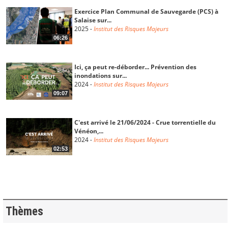
Exercice Plan Communal de Sauvegarde (PCS) à
Salaise sur...
2025
-
Institut des Risques Majeurs
06:26
Ici, ça peut re-déborder... Prévention des
inondations sur...
2024
-
Institut des Risques Majeurs
09:07
C'est arrivé le 21/06/2024 - Crue torrentielle du
Vénéon,...
2024
-
Institut des Risques Majeurs
02:53
Les inondations dans le Val d'Ainan le 6 juin 2002
VERSION...
2024
-
Institut des Risques Majeurs
33:00
Thèmes