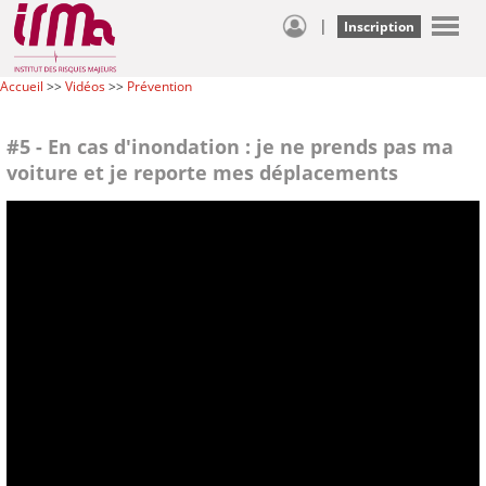
|
Inscription
Accueil
>>
Vidéos
>>
Prévention
#5 - En cas d'inondation : je ne prends pas ma
voiture et je reporte mes déplacements