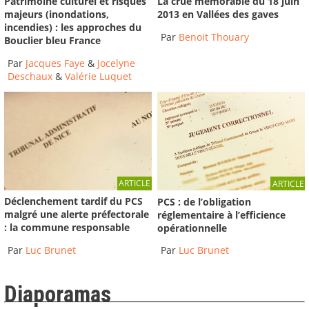
La crue mémorable du 18 juin
Patrimoine culturel et risques
2013 en Vallées des gaves
majeurs (inondations,
incendies) : les approches du
Par
Benoit Thouary
Bouclier bleu France
Par
Jacques Faye
&
Jocelyne
Deschaux
&
Valérie Luquet
ARTICLE
ARTICLE
Déclenchement tardif du PCS
PCS : de l’obligation
malgré une alerte préfectorale
réglementaire à l’efficience
: la commune responsable
opérationnelle
Par
Luc Brunet
Par
Luc Brunet
Diaporamas