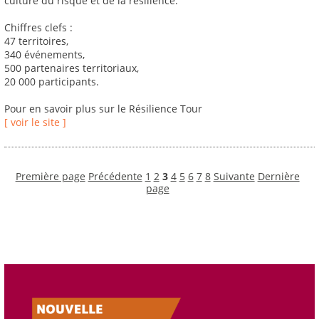
culture du risque et de la résilience.
Chiffres clefs :
47 territoires,
340 événements,
500 partenaires territoriaux,
20 000 participants.
Pour en savoir plus sur le Résilience Tour
[ voir le site ]
Première page
Précédente
1
2
3
4
5
6
7
8
Suivante
Dernière
page