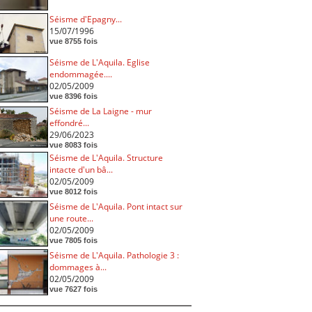
Séisme d'Epagny...
15/07/1996
vue 8755 fois
Séisme de L'Aquila. Eglise
endommagée....
02/05/2009
vue 8396 fois
Séisme de La Laigne - mur
effondré...
29/06/2023
vue 8083 fois
Séisme de L'Aquila. Structure
intacte d'un bâ...
02/05/2009
vue 8012 fois
Séisme de L'Aquila. Pont intact sur
une route...
02/05/2009
vue 7805 fois
Séisme de L'Aquila. Pathologie 3 :
dommages à...
02/05/2009
vue 7627 fois