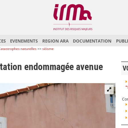
CES
EVENEMENTS
REGION ARA
DOCUMENTATION
PUBL
atastrophes naturelles
>>
séisme
bitation endommagée avenue
V
"
Co