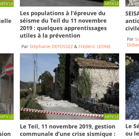
ARTICLE
ARTICLE
Les populations à l’épreuve du
SEISA
séisme du Teil du 11 novembre
ielle
anti
2019 : quelques apprentissages
civi
utiles à la prévention
Par
S
Didier
Par
Stéphanie DEFOSSEZ
&
Frédéric LEONE
ARTICLE
ARTICLE
Le Sé
Le Teil, 11 novembre 2019, gestion
ou l
communale d’une crise sismique :
sion