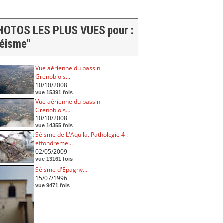
HOTOS LES PLUS VUES pour :
séisme"
Vue aérienne du bassin
Grenoblois...
10/10/2008
vue 15391 fois
Vue aérienne du bassin
Grenoblois...
10/10/2008
vue 14355 fois
Séisme de L'Aquila. Pathologie 4 :
effondreme...
02/05/2009
vue 13161 fois
Séisme d'Epagny...
15/07/1996
vue 9471 fois