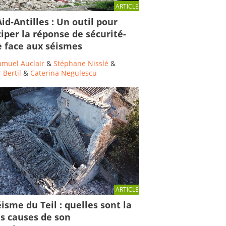
ARTICLE
id-Antilles : Un outil pour
ciper la réponse de sécurité-
le face aux séismes
amuel Auclair
&
Stéphane Nisslé
&
 Bertil
&
Caterina Negulescu
ARTICLE
isme du Teil : quelles sont la
es causes de son