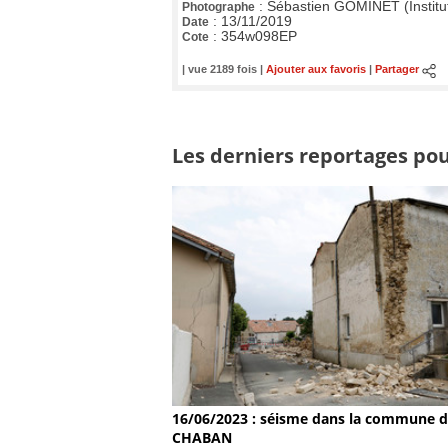
:
Sébastien GOMINET (Institu
Photographe
:
13/11/2019
Date
:
354w098EP
Cote
| vue 2189 fois |
Ajouter aux favoris
|
Partager
Les derniers reportages pou
16/06/2023 : séisme dans la commune 
CHABAN