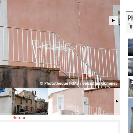
P
"
Retour