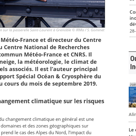
Co
in
dév
 sur la passerelle Saint-Laurent à Grenoble © IRMa / S. Gominet
28
 Météo-France et directeur du Centre
du Centre National de Recherches
 commun Météo-France et CNRS. Il
Ou
 neige, la météorologie, le climat de
I
s associés. Il est l’auteur principal
pport Spécial Océan & Cryosphère du
 au cours du mois de septembre 2019.
changement climatique sur les risques
Ali
du changement climatique en général est une
es domaines et des zones géographiques sur
Le
n prend le cas des Alpes du Nord, l’impact du