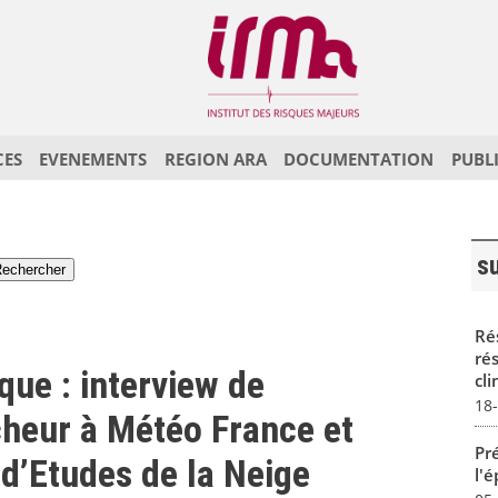
CES
EVENEMENTS
REGION ARA
DOCUMENTATION
PUBL
s
Rés
ré
ue : interview de
cli
18
heur à Météo France et
Pré
 d’Etudes de la Neige
l'