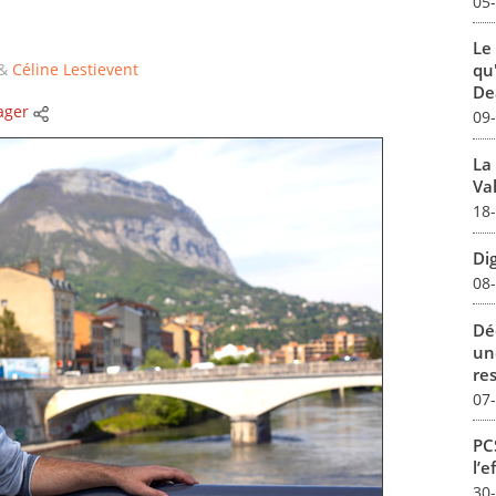
05
Le
&
Céline Lestievent
qu
De
ager
09
La
Val
18
Dig
08
Dé
un
re
07
PCS
l’e
30