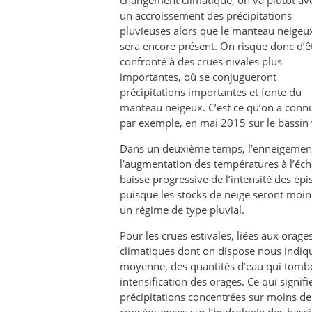
changement climatique, on va plutôt av
un accroissement des précipitations
pluvieuses alors que le manteau neigeu
sera encore présent. On risque donc d’ê
confronté à des crues nivales plus
importantes, où se conjugueront
précipitations importantes et fonte du
manteau neigeux. C’est ce qu’on a conn
par exemple, en mai 2015 sur le bassin 
Dans un deuxième temps, l’enneigement 
l’augmentation des températures à l’éche
baisse progressive de l’intensité des ép
puisque les stocks de neige seront moi
un régime de type pluvial.
Pour les crues estivales, liées aux orages
climatiques dont on dispose nous indiq
moyenne, des quantités d’eau qui tombe
intensification des orages. Ce qui signi
précipitations concentrées sur moins de 