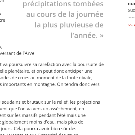
oir
précipitations tombées
num
Suz
au cours de la journée
x
tre
la plus pluvieuse de
>> 
l’année. »
u,
versant de l’Arve.
va poursuivre sa raréfaction avec la poursuite de
lle planétaire, et on peut donc anticiper une
isodes de crues au moment de la fonte nivale,
ns importants en montagne. On tendra donc vers
 soudains et brutaux sur le relief, les projections
uent que l’on va vers un assèchement, en
nt sur les massifs pendant l’été mais une
fie globalement moins d’eau, mais plus de
jours. Cela pourra avoir bien sûr des