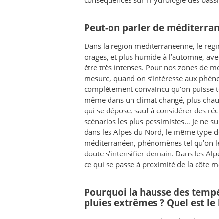
conséquences sur l’hydrologie des bassin
Peut-on parler de méditerrané
Dans la région méditerranéenne, le régim
orages, et plus humide à l’automne, av
être très intenses. Pour nos zones de mo
mesure, quand on s’intéresse aux phéno
complètement convaincu qu’on puisse ten
même dans un climat changé, plus chaud,
qui se dépose, sauf à considérer des ré
scénarios les plus pessimistes… Je ne su
dans les Alpes du Nord, le même type 
méditerranéen, phénomènes tel qu’on les 
doute s’intensifier demain. Dans les Al
ce qui se passe à proximité de la côte
Pourquoi la hausse des tempér
pluies extrêmes ? Quel est le 