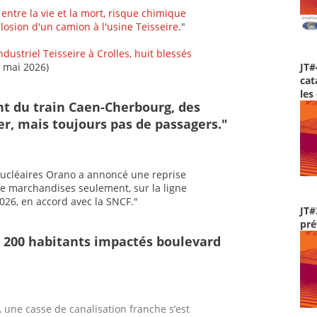
entre la vie et la mort, risque chimique
plosion d'un camion à l'usine Teisseire
."
ndustriel Teisseire à Crolles, huit blessés
3 mai 2026)
JT#
cat
les
t du train Caen-Cherbourg, des
er, mais toujours pas de passagers."
nucléaires Orano a annoncé une reprise
 de marchandises seulement, sur la ligne
026, en accord avec la SNCF."
JT#
pré
: 200 habitants impactés boulevard
, une casse de canalisation franche s’est