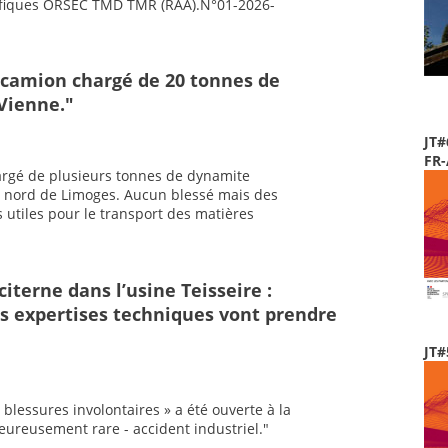
cifiques ORSEC TMD TMR (RAA).N°01-2026-
 camion chargé de 20 tonnes de
Vienne."
JT#
FR
argé de plusieurs tonnes de dynamite
u nord de Limoges. Aucun blessé mais des
 utiles pour le transport des matières
iterne dans l’usine Teisseire :
es expertises techniques vont prendre
JT#
blessures involontaires » a été ouverte à la
 heureusement rare - accident industriel."