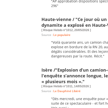
"AP approbation dispositions spé
296"
Haute-vienne / "Ce jour où un
dynamite a explosé en Haute-
[ Risque Hebdo n°1012, 20/05/2026 ]
Source :
Le populaire
"Voilà quarante ans, un camion ch
explose en bordure de la RN 20, a
dégâts considérables. Et des leçons
dangereuses par la route. Récit."
Isère /"Explosion d’un camion-c
l’enquête s’annonce longue, l
« plusieurs mois »."
[ Risque Hebdo n°1011, 14/05/2026 ]
Source :
Le Dauphiné Libéré
"Dès mercredi, une enquête pour « 
suite de ce spectaculaire - et fort
Voir aussi :