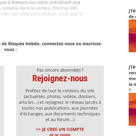
ure à Romans-sur-Isère, entraînant une
au potable dans le secteur. Environ 200
JT#
rnés par cette perturbation, ainsi que le
de 
s de Risques Hebdo, connectez-vous ou inscrivez-
vous :
JT#
Pas encore abonné(e) ?
rec
Rejoignez-nous
men
la 
?
Profitez de tout le contenu du site
(actualités, photos, vidéos, dossiers,
articles...) et rejoignez le réseau (accès à
toutes nos publications, aux journées
d'échanges, aux documents techniques
et au forum...)
>> JE CREE UN COMPTE
et je teste