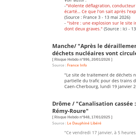
-
"Violente déflagration, conducteur 
écarté… Ce que l'on sait après l'ex
(Source : France 3 - 13 mai 2026)
-
"Isère : une explosion sur le site i
dont deux graves."
(Source : Ici - 1
Manche/ "Après le déraillemen
déchets nucléaires vont circul
[ Risque Hebdo n°996, 20/01/2026 ]
Source :
France Info
"Le site de traitement de déchets 
partielle du trafic pour des trains
Caen-Cherbourg, lundi 19 janvier 2
Drôme / "Canalisation cassée 
Rémy-Roure"
[ Risque Hebdo n°948, 17/01/2025 ]
Source :
Le Dauphiné Libéré
"Ce vendredi 17 janvier, à 5 heures