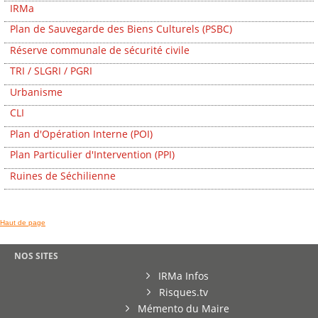
IRMa
Plan de Sauvegarde des Biens Culturels (PSBC)
Réserve communale de sécurité civile
TRI / SLGRI / PGRI
Urbanisme
CLI
Plan d'Opération Interne (POI)
Plan Particulier d'Intervention (PPI)
Ruines de Séchilienne
Haut de page
NOS SITES
IRMa Infos
Risques.tv
Mémento du Maire