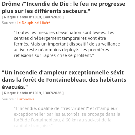
Drôme /"Incendie de Die : le feu ne progresse
plus sur les différents secteurs."
[ Risque Hebdo n°1019, 14/07/2026 ]
Source :
Le Dauphiné Libéré
"Toutes les mesures d’évacuation sont levées. Les
centres d’hébergement temporaires vont être
fermés. Mais un important dispositif de surveillance
active reste néanmoins déployé. Les premières
réflexions sur l’après-crise se profilent."
"Un incendie d'ampleur exceptionnelle sévit
dans la forêt de Fontainebleau, des habitants
évacués."
[ Risque Hebdo n°1019, 13/07/2026 ]
Source :
Euronews
"L’incendie, qualifié de "très virulent" et d’"ampleur
exceptionnelle" par les autorités, se propage dans la
forêt de Fontainebleau, à 60 km au sud-est de la
capitale française."