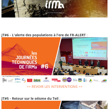
JT#6 - L'alerte des populations à l'ere de FR-ALERT
:
>> REVOIR LES INTERVENTIONS <<
JT#5 - Retour sur le séisme du Teil
: