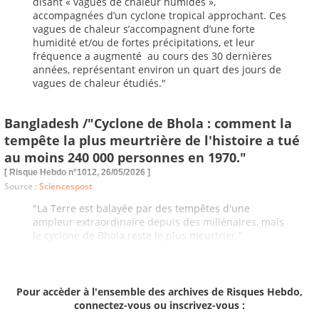
disant « vagues de chaleur humides »,
accompagnées d’un cyclone tropical approchant. Ces
vagues de chaleur s’accompagnent d’une forte
humidité et/ou de fortes précipitations, et leur
fréquence a augmenté au cours des 30 dernières
années, représentant environ un quart des jours de
vagues de chaleur étudiés."
Bangladesh /"Cyclone de Bhola : comment la
tempête la plus meurtrière de l'histoire a tué
au moins 240 000 personnes en 1970."
[ Risque Hebdo n°1012, 26/05/2026 ]
Source :
Sciencespost
"La Terre est balayée par des tempêtes d'une
ampleur extraordinaire depuis des millénaires, mais
le cyclone de Bhola reste le plus meurtrier."
Pour accèder à l'ensemble des archives de Risques Hebdo,
connectez-vous ou inscrivez-vous :