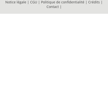
Notice légale
|
CGU
|
Politique de confidentialité
|
Crédits
|
Contact
|