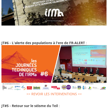
JT#6 - L'alerte des populations à l'ere de FR-ALERT
:
>> REVOIR LES INTERVENTIONS <<
JT#5 - Retour sur le séisme du Teil
: