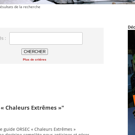
ésultats de la recherche
Déc
és :
Plus de critères
 « Chaleurs Extrêmes »"
l, le guide ORSEC « Chaleurs Extrêmes »
ne doctrine complète pour anticiper et gérer