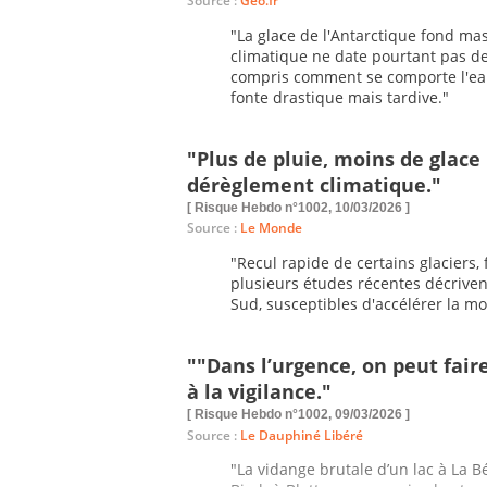
Source :
Geo.fr
"La glace de l'Antarctique fond m
climatique ne date pourtant pas de
compris comment se comporte l'eau
fonte drastique mais tardive."
"Plus de pluie, moins de glace 
dérèglement climatique."
[ Risque Hebdo n°1002, 10/03/2026 ]
Source :
Le Monde
"Recul rapide de certains glaciers, 
plusieurs études récentes décrive
Sud, susceptibles d'accélérer la mo
""Dans l’urgence, on peut faire
à la vigilance."
[ Risque Hebdo n°1002, 09/03/2026 ]
Source :
Le Dauphiné Libéré
"La vidange brutale d’un lac à La B