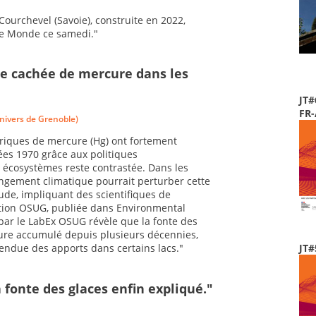
 Courchevel (Savoie), construite en 2022,
 Le Monde ce samedi."
rce cachée de mercure dans les
JT#
FR
nivers de Grenoble)
riques de mercure (Hg) ont fortement
es 1970 grâce aux politiques
 écosystèmes reste contrastée. Dans les
ngement climatique pourrait perturber cette
ude, impliquant des scientifiques de
ation OSUG, publiée dans Environmental
par le LabEx OSUG révèle que la fonte des
cure accumulé depuis plusieurs décennies,
JT#
endue des apports dans certains lacs.
"
 fonte des glaces enfin expliqué."