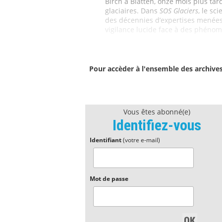
Birch à Blatten, onze mois plus tar
glaciaires. Dans
SOS Glaciers
, le sc
des décennies d’expertises menées
vigilance lucide face à des phéno
Pour accèder à l'ensemble des archive
Vous êtes abonné(e)
Identifiez-vous
Identifiant
(votre e-mail)
Mot de passe