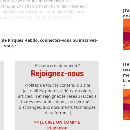
d, ont ravivé la question des risques
ientifique Christian Vincent livre, de l’intérieur,
JT#
 souvent dans l’urgence et plaide pour une
de 
mènes encore imparfaitement compris."
s de Risques Hebdo, connectez-vous ou inscrivez-
vous :
JT#
Pas encore abonné(e) ?
rec
Rejoignez-nous
men
la 
Profitez de tout le contenu du site
?
(actualités, photos, vidéos, dossiers,
articles...) et rejoignez le réseau (accès à
toutes nos publications, aux journées
d'échanges, aux documents techniques
et au forum...)
>> JE CREE UN COMPTE
et je teste