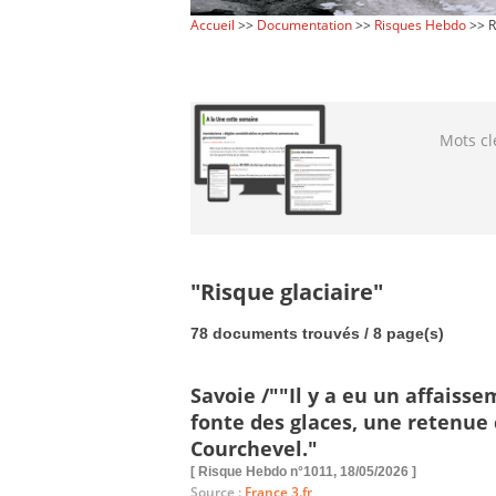
Accueil
>>
Documentation
>>
Risques Hebdo
>> R
Mots cl
"Risque glaciaire"
78 documents trouvés / 8 page(s)
Savoie /""Il y a eu un affaiss
fonte des glaces, une retenue 
Courchevel."
[ Risque Hebdo n°1011, 18/05/2026 ]
Source :
France 3.fr