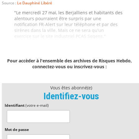
Source :
Le Dauphiné Libéré
"Le mercredi 27 mai, les Berjalliens et habitants des
alentours pourraient être surpris par une
notification FR-Alert sur leur téléphone et par des
sirènes dans la ville. Mais ce ne sera qu'un
exercice sur le site industriel PCAS Seqens."
Pour accèder à l'ensemble des archives de Risques Hebdo,
connectez-vous ou inscrivez-vous :
Vous êtes abonné(e)
Identifiez-vous
Identifiant
(votre e-mail)
Mot de passe