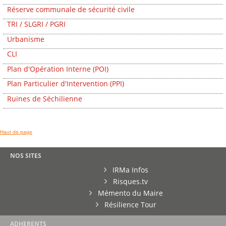
Réserve communale de sécurité civile
TRI / SLGRI / PGRI
Urbanisme
CLI
Plan d'Opération Interne (POI)
Plan Particulier d'Intervention (PPI)
Ruines de Séchilienne
Haut de page
NOS SITES
IRMa Infos
Risques.tv
Mémento du Maire
Résilience Tour
ADHERENTS