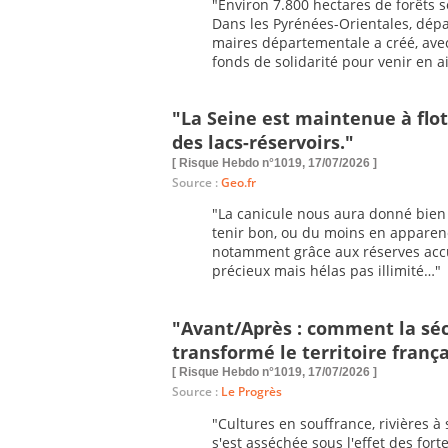
"Environ 7.800 hectares de forêts s
Dans les Pyrénées-Orientales, dépa
maires départementale a créé, avec
fonds de solidarité pour venir en
"La Seine est maintenue à flo
des lacs-réservoirs."
[ Risque Hebdo n°1019, 17/07/2026 ]
Source :
Geo.fr
"La canicule nous aura donné bien d
tenir bon, ou du moins en apparence.
notamment grâce aux réserves accu
précieux mais hélas pas illimité…"
"Avant/Après : comment la séc
transformé le territoire frança
[ Risque Hebdo n°1019, 17/07/2026 ]
Source :
Le Progrès
"Cultures en souffrance, rivières à 
s'est asséchée sous l'effet des fort