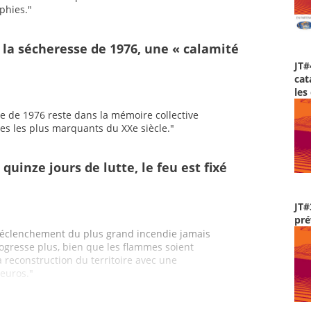
aphies."
s, la sécheresse de 1976, une « calamité
JT#
cat
les
e de 1976 reste dans la mémoire collective
es les plus marquants du XXe siècle."
quinze jours de lutte, le feu est fixé
JT#
pré
 déclenchement du plus grand incendie jamais
ogresse plus, bien que les flammes soient
la reconstruction du territoire avec une
euros."