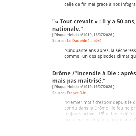
celle de fin mai grâce à nos infogr
"« Tout crevait » : il y a 50 an
nationale."
[ Risque Hebdo n°1019, 16/07/2026 ]
Source :
Le Dauphiné Libéré
"Cinquante ans après, la sécheress
comme l’un des épisodes climatiqu
Drôme /"Incendie à Die : après 
mais pas maîtrisé."
[ Risque Hebdo n°1019, 16/07/2026 ]
Source :
France 3.fr
"Premier motif d'espoir depuis le
connu dans la Drôme : le feu ne pr
toujours actives. L'État lance déjà 
première enveloppe d'un million d'