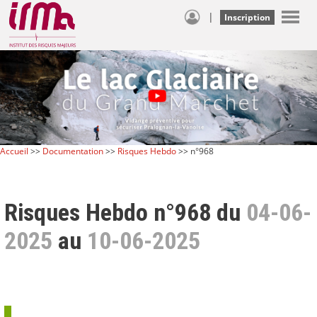
|
Inscription
Accueil
>>
Documentation
>>
Risques Hebdo
>> n°968
Risques Hebdo n°968 du
04-06-
2025
au
10-06-2025