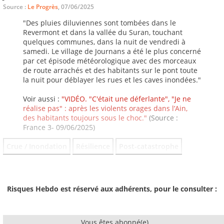
Source :
Le Progrès
, 07/06/2025
"Des pluies diluviennes sont tombées dans le
Revermont et dans la vallée du Suran, touchant
quelques communes, dans la nuit de vendredi à
samedi. Le village de Journans a été le plus concerné
par cet épisode météorologique avec des morceaux
de route arrachés et des habitants sur le pont toute
la nuit pour déblayer les rues et les caves inondées."
Voir aussi :
"VIDÉO. "C'était une déferlante", "Je ne
réalise pas" : après les violents orages dans l’Ain,
des habitants toujours sous le choc."
(Source :
France 3- 09/06/2025)
Crue / Inondation
Résilience
Post-catastrophe
Risques Hebdo est réservé aux adhérents, pour le consulter :
Vous êtes abonné(e)